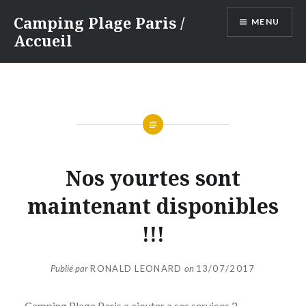
Aller
Camping Plage Paris /
MENU
au
Accueil
contenu
principal
Nos yourtes sont
maintenant disponibles
!!!
Publié par
RONALD LEONARD
on
13/07/2017
Camping Plage Paris a ajouter a ses services 2